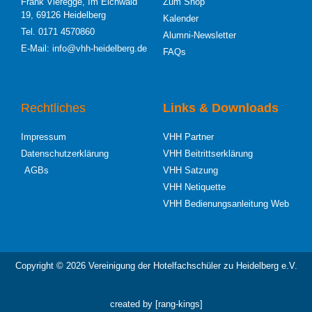
Frank Vieregge, Im Eichwald
Zum Shop
19, 69126 Heidelberg
Kalender
Tel. 0171 4570860
Alumni-Newsletter
E-Mail: info@vhh-heidelberg.de
FAQs
Rechtliches
Links & Downloads
Impressum
VHH Partner
Datenschutzerklärung
VHH Beitrittserklärung
AGBs
VHH Satzung
VHH Netiquette
VHH Bedienungsanleitung Web
Copyright © 2026 Vereinigung der Hotelfachschüler zu Heidelberg e.V.
created by [rang-kings]