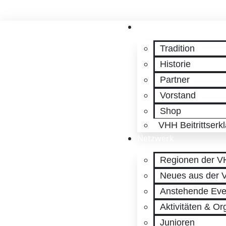
Kontakt
Login
VHH
Tradition
Historie
Partner
Vorstand
Shop
VHH Beitrittserk
Netzwerk
Regionen der 
Neues aus der
Anstehende Eve
Aktivitäten & Or
Junioren