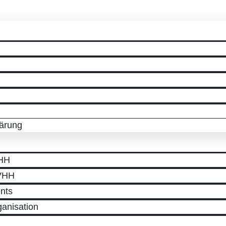
lärung
VHH
 VHH
nts
ganisation