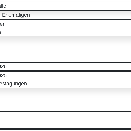
lle
n Ehemaligen
er
h
026
025
restagungen