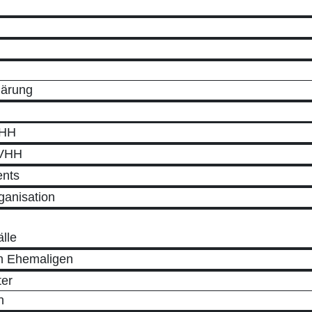
lärung
VHH
 VHH
ents
ganisation
lle
n Ehemaligen
ter
h