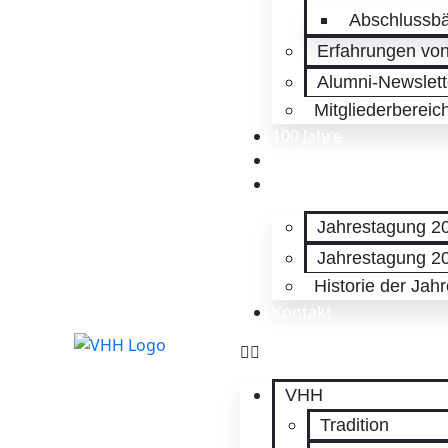
Abschlussbä
Erfahrungen vo
Alumni-Newslett
Mitgliederbereic
100 Jahre
Hotelfachmann
Jahrestagungen
Jahrestagung 2
Jahrestagung 2
Historie der Jah
Kontakt
VHH
Tradition