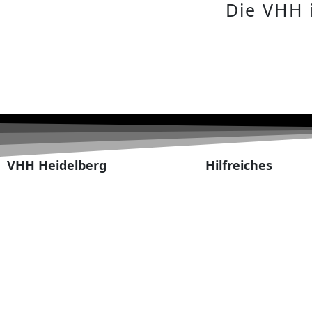
Die VHH 
VHH Heidelberg
Hilfreiches
Geschäftsstelle:
Die VHH Regionen
Frank Vieregge, Im Eichwald 19, 69126
Zum Shop
Heidelberg
Kalender
Tel. 0171 4570860
Alumni-Newsletter
E-Mail: info@vhh-heidelberg.de
FAQs