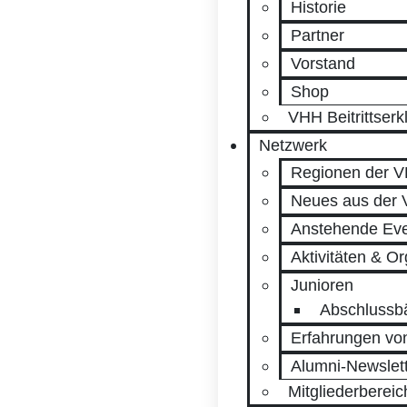
Historie
Partner
Vorstand
Shop
VHH Beitrittserk
Netzwerk
Regionen der 
Neues aus der
Anstehende Ev
Aktivitäten & Or
Junioren
Abschlussbä
Erfahrungen vo
Alumni-Newslet
Mitgliederbereic