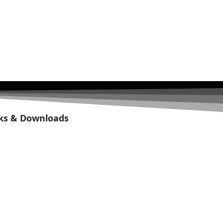
ks & Downloads
Partner
Beitrittserklärung
 Satzung
Netiquette
 Bedienungsanleitung Web