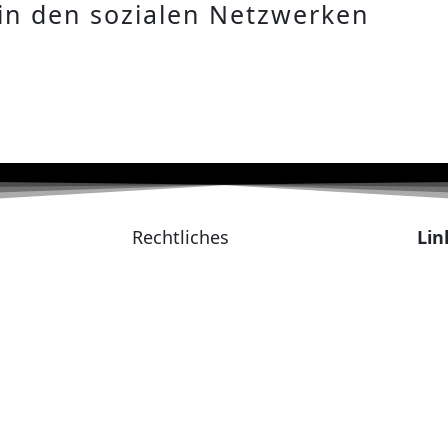
in den sozialen Netzwerken
Rechtliches
Lin
Impressum
VHH 
Datenschutzerklärung
VHH 
AGBs
VHH
VHH 
VHH