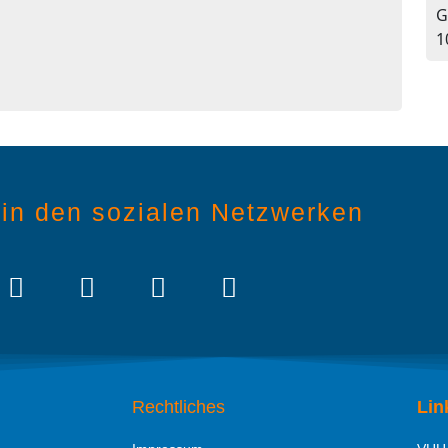
G
1
in den sozialen Netzwerken
Rechtliches
Lin