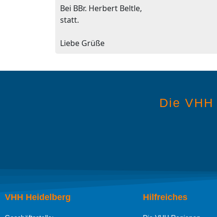
Bei BBr. Herbert Beltle,
statt.
Liebe Grüße
Die VHH 
VHH Heidelberg
Hilfreiches