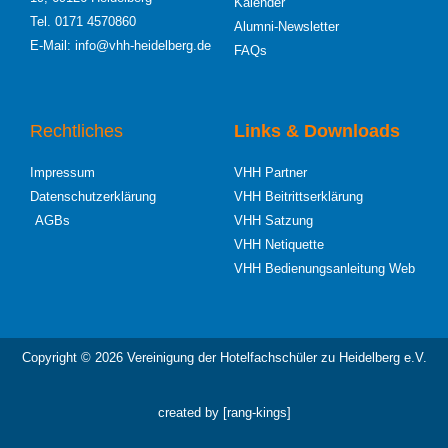
Kalender
Tel. 0171 4570860
Alumni-Newsletter
E-Mail: info@vhh-heidelberg.de
FAQs
Rechtliches
Links & Downloads
Impressum
VHH Partner
Datenschutzerklärung
VHH Beitrittserklärung
AGBs
VHH Satzung
VHH Netiquette
VHH Bedienungsanleitung Web
Copyright © 2026 Vereinigung der Hotelfachschüler zu Heidelberg e.V.
created by [rang-kings]