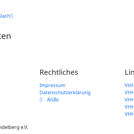
ßlach
ken
Rechtliches
Li
Impressum
VHH
Datenschutzerklärung
VHH
AGBs
VHH
VHH
VHH
idelberg e.V.
created by [rang-kings]