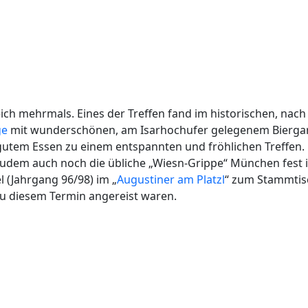
ch mehrmals. Eines der Treffen fand im historischen, nach
ge
mit wunderschönen, am Isarhochufer gelegenem Biergarte
gutem Essen zu einem entspannten und fröhlichen Treffen
udem auch noch die übliche „Wiesn-Grippe“ München fest im
l (Jahrgang 96/98) im „
Augustiner am Platzl
“ zum Stammtisc
 zu diesem Termin angereist waren.