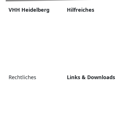
VHH Heidelberg
Hilfreiches
Geschäftsstelle:
Die VHH Regionen
Frank Vieregge, Im Eichwald
Zum Shop
19, 69126 Heidelberg
Kalender
Tel. 0171 4570860
Alumni-Newsletter
E-Mail: info@vhh-
FAQs
heidelberg.de
Rechtliches
Links & Downloads
Impressum
VHH Partner
Datenschutzerklärung
VHH Beitrittserklärung
AGBs
VHH Satzung
VHH Netiquette
VHH Bedienungsanleitung
Web