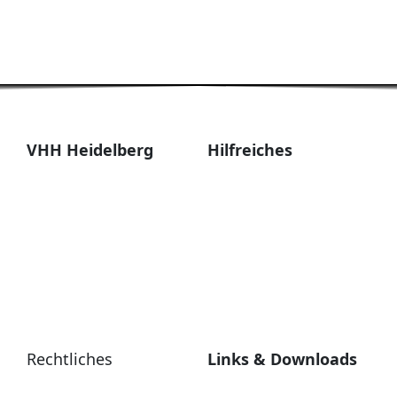
VHH Heidelberg
Hilfreiches
Geschäftsstelle:
Die VHH Regionen
Frank Vieregge, Im Eichwald
Zum Shop
19, 69126 Heidelberg
Kalender
Tel. 0171 4570860
Alumni-Newsletter
E-Mail: info@vhh-
FAQs
heidelberg.de
Rechtliches
Links & Downloads
Impressum
VHH Partner