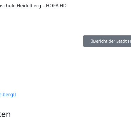
hschule Heidelberg – HOFA HD
Bericht der Stadt 
elberg
ken