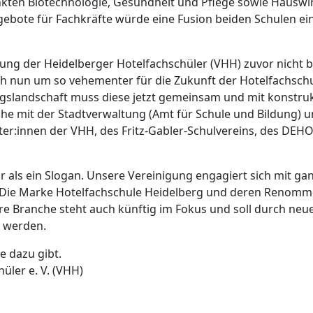
unkten Biotechnologie, Gesundheit und Pflege sowie Hauswi
gebote für Fachkräfte würde eine Fusion beiden Schulen ei
ung der Heidelberger Hotelfachschüler (VHH) zuvor nicht 
ch nun um so vehementer für die Zukunft der Hotelfachsch
ngslandschaft muss diese jetzt gemeinsam und mit konstruk
che mit der Stadtverwaltung (Amt für Schule und Bildung)
eter:innen der VHH, des Fritz-Gabler-Schulvereins, des 
r als ein Slogan. Unsere Vereinigung engagiert sich mit gan
r: Die Marke Hotelfachschule Heidelberg und deren Renomme
sere Branche steht auch künftig im Fokus und soll durch ne
t werden.
e dazu gibt.
üler e. V. (VHH)