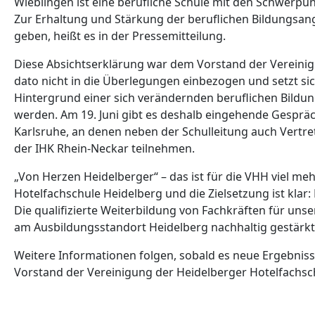
Wieblingen ist eine berufliche Schule mit den Schwerp
Zur Erhaltung und Stärkung der beruflichen Bildungsan
geben, heißt es in der Pressemitteilung.
Diese Absichtserklärung war dem Vorstand der Vereinig
dato nicht in die Überlegungen einbezogen und setzt si
Hintergrund einer sich verändernden beruflichen Bildu
werden. Am 19. Juni gibt es deshalb eingehende Gesprä
Karlsruhe, an denen neben der Schulleitung auch Vertr
der IHK Rhein-Neckar teilnehmen.
„Von Herzen Heidelberger“ – das ist für die VHH viel meh
Hotelfachschule Heidelberg und die Zielsetzung ist kla
Die qualifizierte Weiterbildung von Fachkräften für un
am Ausbildungsstandort Heidelberg nachhaltig gestärk
Weitere Informationen folgen, sobald es neue Ergebniss
Vorstand der Vereinigung der Heidelberger Hotelfachsch